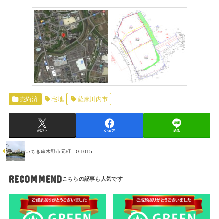
売約済
宅地
薩摩川内市
ポスト
シェア
送る
いちき串木野市元町 GT015
RECOMMEND