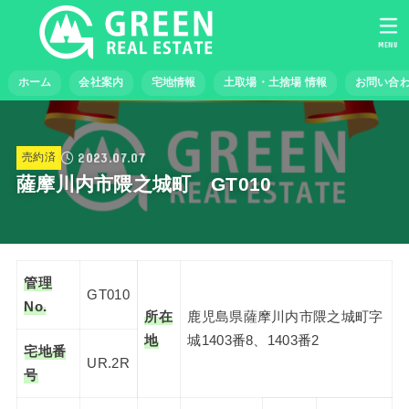
MENU
ホーム
会社案内
宅地情報
土取場・土捨場 情報
お問い合
2023.07.07
売約済
薩摩川内市隈之城町 GT010
管理
GT010
No.
所在
鹿児島県薩摩川内市隈之城町字
地
城1403番8、1403番2
宅地番
UR.2R
号