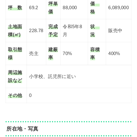
坪単
価
坪 数
69.2
88,000
6,089,000
価
格
土地面
完成
令和5年8
状
228.78
販売中
積(㎥)
予定
月
況
取引態
建蔽
容積
売主
70%
400%
様
率
率
周辺施
小学校、託児所に近い
設など
その他
0
所在地・写真